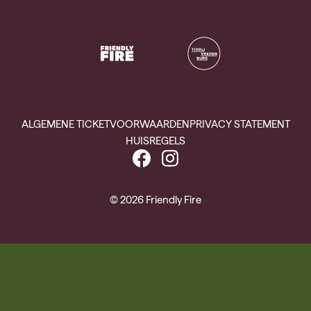
ALGEMENE TICKETVOORWAARDEN
PRIVACY STATEMENT
HUISREGELS
©
2026 Friendly Fire