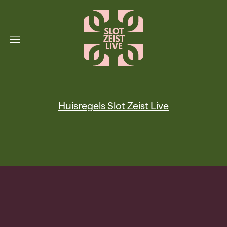
Huisregels Slot Zeist Live